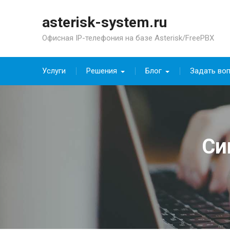
Skip
to
asterisk-system.ru
content
Офисная IP-телефония на базе Asterisk/FreePBX
Услуги
Решения
Блог
Задать во
Си