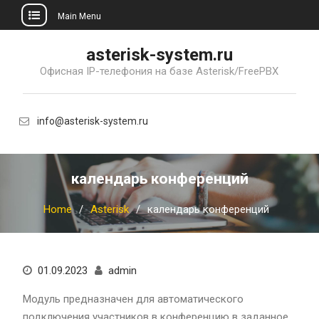
Main Menu
Skip
asterisk-system.ru
to
Офисная IP-телефония на базе Asterisk/FreePBX
content
info@asterisk-system.ru
календарь конференций
Home
Asterisk
календарь конференций
01.09.2023
admin
Модуль предназначен для автоматического
подключения участников в конференцию в заданное