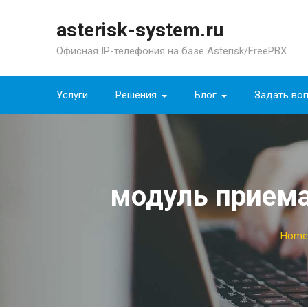
Skip
to
asterisk-system.ru
content
Офисная IP-телефония на базе Asterisk/FreePBX
Услуги
Решения
Блог
Задать во
модуль приема 
Home